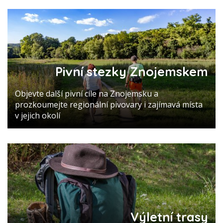
Pivní stezky Znojemskem
Objevte další pivní cíle na Znojemsku a
prozkoumejte regionální pivovary i zajímavá místa
v jejich okolí
Výletní trasy