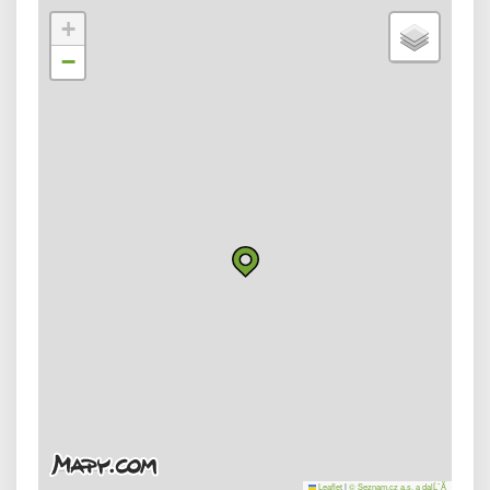
+
−
Leaflet
|
© Seznam.cz a.s. a dalĹˇĂ­