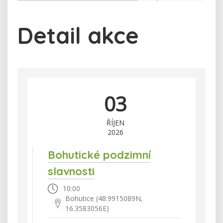
Detail akce
03
ŘÍJEN
2026
Bohutické podzimní
slavnosti
10:00
Bohutice (48.9915089N,
16.3583056E)