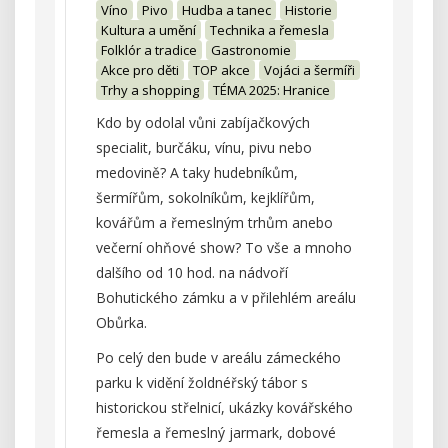
Víno
Pivo
Hudba a tanec
Historie
Kultura a umění
Technika a řemesla
Folklór a tradice
Gastronomie
Akce pro děti
TOP akce
Vojáci a šermíři
Trhy a shopping
TÉMA 2025: Hranice
Kdo by odolal vůni zabíjačkových
specialit, burčáku, vínu, pivu nebo
medovině? A taky hudebníkům,
šermířům, sokolníkům, kejklířům,
kovářům a řemeslným trhům anebo
večerní ohňové show? To vše a mnoho
dalšího od 10 hod. na nádvoří
Bohutického zámku a v přilehlém areálu
Obůrka.
Po celý den bude v areálu zámeckého
parku k vidění žoldnéřský tábor s
historickou střelnicí, ukázky kovářského
řemesla a řemeslný jarmark, dobové